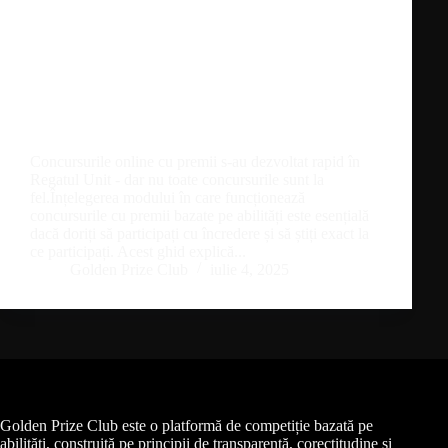
Concursurile online cu premii s-au dezvoltat rapid în
Regatul Unit - dar nu toate concursurile sunt la
fel.Înțelegerea modului în care funcționează
concursurile cu premii bazate pe abilități este esențială
dacă doriți să participați cu încredere și să știți exact la
ce participați. Acest ghid explică...
Golden Prize Club
iulie 4, 2025
Golden Prize Club este o platformă de competiție bazată pe
abilități, construită pe principii de transparență, corectitudine și