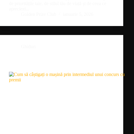
de prioritățile tale, de stilul tău de viață și de ceea ce
apreciezi...
Golden Prize Club
ianuarie 5, 2026
Ghiduri
Cum să câștigați o mașină prin intermediul unui concurs
cu premii