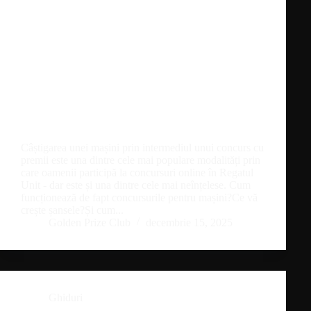
Câștigarea unei mașini prin intermediul unui concurs cu
premii este una dintre cele mai populare modalități prin
care oamenii participă la concursuri online în Regatul
Unit - dar este și una dintre cele mai neînțelese. Cum
funcționează de fapt concursurile pentru mașini?Ce vă
crește șansele?Și cum...
Golden Prize Club
decembrie 15, 2025
Ghiduri