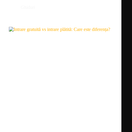
Ghiduri
Intrare gratuită vs intrare plătită: Care este diferența?