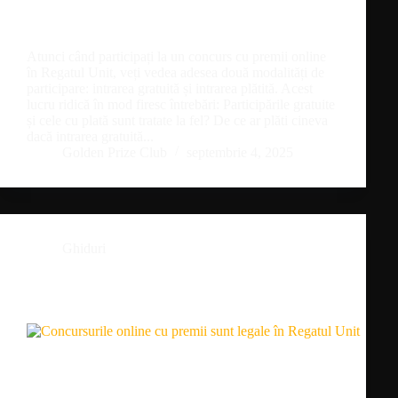
Atunci când participați la un concurs cu premii online
în Regatul Unit, veți vedea adesea două modalități de
participare: intrarea gratuită și intrarea plătită. Acest
lucru ridică în mod firesc întrebări: Participările gratuite
și cele cu plată sunt tratate la fel? De ce ar plăti cineva
dacă intrarea gratuită...
Golden Prize Club
septembrie 4, 2025
Ghiduri
Concursurile online cu premii sunt legale în Regatul
Unit?