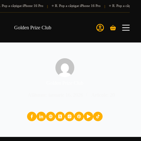
Sari
âștigat iPhone 16 Pro
⭐ R. Pop a câștigat iPhone 16 Pro
⭐ R. Pop a câștigat iPhone 16 
|
|
la
conținut
Golden Prize Club
Coș
de
cumpărături
Golden Prize Club
Alăturate: ianuarie 16, 2026
Articole: 20