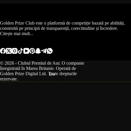
Golden Prize Club este o platformă de competiție bazată pe abilități,
construită pe principii de transparență, corectitudine și încredere.
Citește mai mult...
© 2026 - Clubul Premiul de Aur. O companie
înregistrată în Marea Britanie. Operată de
Golden Prize Digital Ltd. Toate drepturile
EN
rezervate.