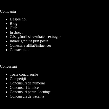
Compania
Despre noi
Blog
Club
În direct
Câștigătorii și rezultatele extragerii
Intrare gratuită prin poștă
Conectare afiliat/influencer
Contactați-ne
Concursuri
Toate concursurile
Competiții auto
Concursuri de numerar
Concursuri tehnice
Concursuri pentru locuințe
Concursuri de vacanță