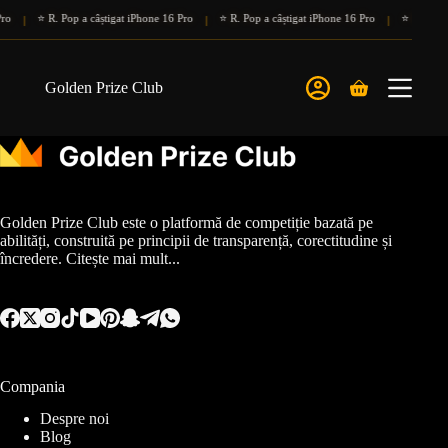
Sari
ro
⭐ R. Pop a câștigat iPhone 16 Pro
⭐ R. Pop a câștigat iPhone 16 Pro
⭐ R. Pop a 
|
|
|
la
conținut
Golden Prize Club
Coș
de
cumpărături
Golden Prize Club este o platformă de competiție bazată pe
abilități, construită pe principii de transparență, corectitudine și
încredere.
Citește mai mult...
Compania
Despre noi
Blog