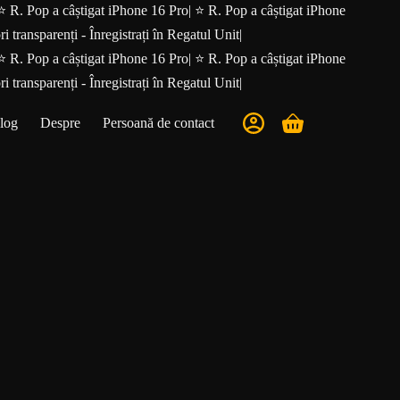
⭐ R. Pop a câștigat iPhone 16 Pro
|
⭐ R. Pop a câștigat iPhone
ri transparenți - Înregistrați în Regatul Unit
|
⭐ R. Pop a câștigat iPhone 16 Pro
|
⭐ R. Pop a câștigat iPhone
ri transparenți - Înregistrați în Regatul Unit
|
log
Despre
Persoană de contact
Coș
de
cumpărături