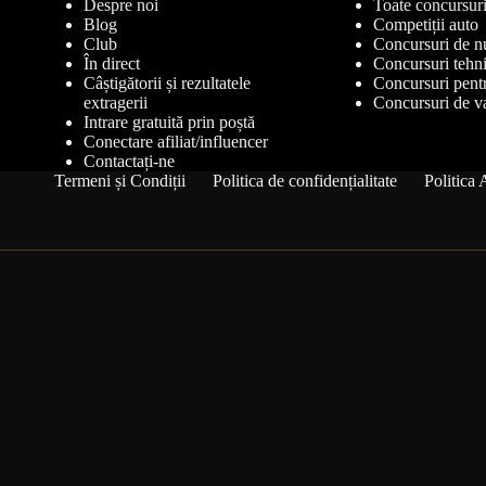
Despre noi
Toate concursuri
Blog
Competiții auto
Club
Concursuri de n
În direct
Concursuri tehn
Câștigătorii și rezultatele
Concursuri pentr
extragerii
Concursuri de v
Intrare gratuită prin poștă
Conectare afiliat/influencer
Contactați-ne
Termeni și Condiții
Politica de confidențialitate
Politic
Obțineți informații
actualizate despre
competiție
Fii primul care află când se lansează noi concursuri și
când sunt anunțați câștigătorii.