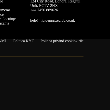
le
124 City Road, Londra, Regatul
Unit, EC1V 2NX
umerar
+44 7450 889626
ice
u locuințe
help@goldenprizeclub.co.uk
acanță
a AML
Politica KYC
Politica privind cookie-urile