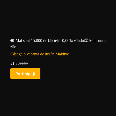
🎟️ Mai sunt 15.000 de bilete
📊 0,00% vândut
⏳ Mai sunt 2
zile
Câștigă o vacanță de lux în Maldive
£
1.80
£
2.50
Prețul
Prețul
inițial
curent
Participați
a
este:
fost:
£1.80.
£2.50.