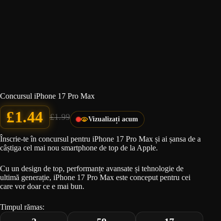
Concursul iPhone 17 Pro Max
£
1.44
£
1.99
Vizualizați acum
Prețul
Prețul
inițial
curent
a
este:
Înscrie-te în concursul pentru iPhone 17 Pro Max și ai șansa de a
fost:
£1.44.
câștiga cel mai nou smartphone de top de la Apple.
£1.99.
Cu un design de top, performanțe avansate și tehnologie de
ultimă generație, iPhone 17 Pro Max este conceput pentru cei
care vor doar ce e mai bun.
Timpul rămas: