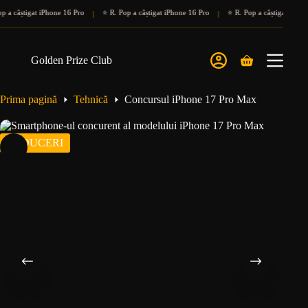
Sari
știgat iPhone 16 Pro
⭐ R. Pop a câștigat iPhone 16 Pro
⭐ R. Pop a câștigat iPhone 16 P
|
|
la
conținut
Golden Prize Club
Coș
de
cumpărături
Prima pagină
Tehnică
Concursul iPhone 17 Pro Max
REDUCERI