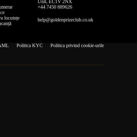
Unit, EC1V 2NX
umerar
+44 7450 889626
ice
u locuințe
help@goldenprizeclub.co.uk
acanță
a AML
Politica KYC
Politica privind cookie-urile