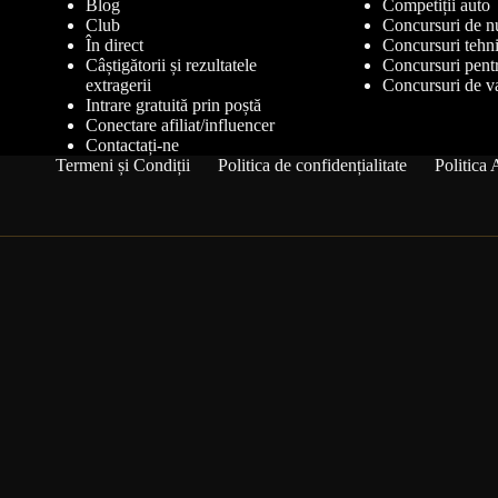
Blog
Competiții auto
Club
Concursuri de n
În direct
Concursuri tehn
Câștigătorii și rezultatele
Concursuri pentr
extragerii
Concursuri de v
Intrare gratuită prin poștă
Conectare afiliat/influencer
Contactați-ne
Termeni și Condiții
Politica de confidențialitate
Politic
Obțineți informații
actualizate despre
competiție
Fii primul care află când se lansează noi concursuri și
când sunt anunțați câștigătorii.