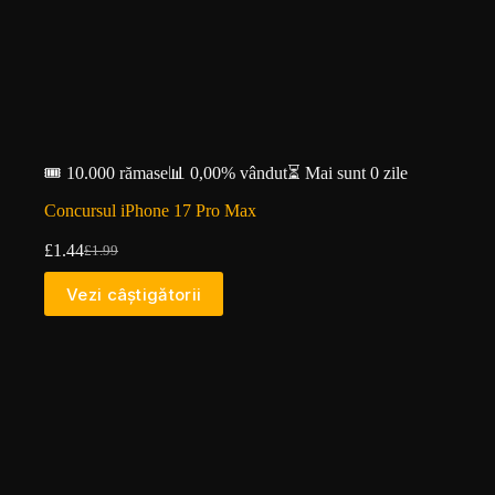
🎟️ 10.000 rămase
📊 0,00% vândut
⏳ Mai sunt 0 zile
Concursul iPhone 17 Pro Max
£
1.44
£
1.99
Prețul
Prețul
inițial
curent
Vezi câștigătorii
a
este:
fost:
£1.44.
£1.99.