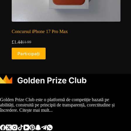
Concursul iPhone 17 Pro Max
£
1.44
£
1.99
Prețul
Prețul
inițial
curent
Participați
a
este:
fost:
£1.44.
£1.99.
Golden Prize Club este o platformă de competiție bazată pe
abilități, construită pe principii de transparență, corectitudine și
încredere.
Citește mai mult...